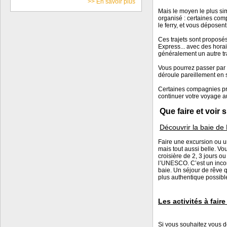
>> En savoir plus
Mais le moyen le plus simp
organisé : certaines compa
le ferry, et vous déposent
Ces trajets sont propos
Express... avec des horai
généralement un autre tra
Vous pourrez passer par 
déroule pareillement en 
Certaines compagnies pr
continuer votre voyage a
Que faire et voir s
Découvrir la baie de
Faire une excursion ou u
mais tout aussi belle. V
croisière de 2, 3 jours
l’UNESCO. C’est un incon
baie. Un séjour de rêve 
plus authentique possib
Les activités à faire 
Si vous souhaitez vous dét