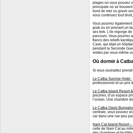
plages où vous pouvez vou
principale où se trouvent 
bord de mer ou gravir une
vous continuez tout droit
Vous pourrez également 
grab ou en prenant un taxi
ses trek. L’ile regorge d
parcours. Vous pourrez a
flancs des reliefs karstiqu
Cave, qui était un hôpit
pendant la Seconde Guer
visites par vous-même o
O
ù
dormir à Catba
Si vous souhaitez prendr
Le Catba Sunrise Hotel :
professionnel et un prix
Le Catba Island Resort &
piscines, d’un espace pri
l’océan. Une chambre do
Le Catba Oasis Bungalo
centrale, vous pouvez so
car dans une rue peu pass
Nam Cat Island Resort –
celle de Nam Cat au mili
des chambres et facilité