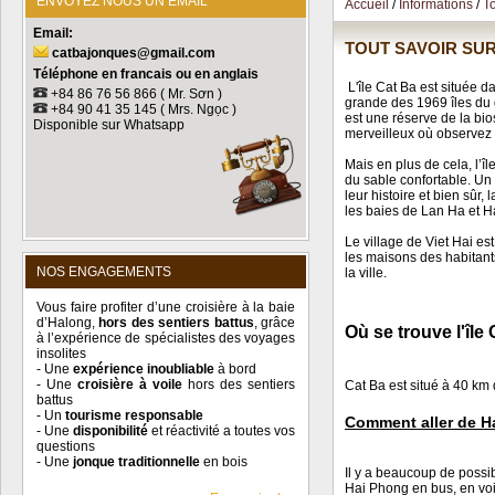
ENVOYEZ NOUS UN EMAIL
Accueil
/
Informations
/
To
Email:
TOUT SAVOIR SU
catbajonques
@
gmail.com
Téléphone
en francais ou en anglais
L'île Cat Ba est située d
+
84 86 76 56 866 ( Mr. Sơn )
grande des 1969 îles du g
+84
90 41 35 145 ( Mrs. Ngọc )
est une réserve de la bio
Disponible sur Whatsapp
merveilleux où observez 
Mais en plus de cela, l’
du sable confortable. Un p
leur histoire et bien sûr,
les baies de Lan Ha et H
Le village de Viet Hai es
les maisons des habitants
NOS ENGAGEMENTS
la ville.
Vous faire profiter d’une croisière à la baie
d’Halong,
hors des sentiers battus
, grâce
Où se trouve l'îl
à l’expérience de spécialistes des voyages
insolites
- Une
expérience inoubliable
à bord
- Une
croisière à voile
hors des sentiers
Cat Ba est situé à 40 km
battus
- Un
tourisme responsable
Comment aller de H
- Une
disponibilité
et réactivité a toutes vos
questions
- Une
jonque traditionnelle
en bois
Il y a beaucoup de possi
Hai Phong en bus, en voitu