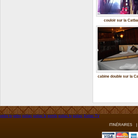
couloir sur la Catb
cabine double sur la C
vebo tv
vebo
xoilac
xoilac tv
xemtv
xoilac tv
xoilac
Xoilac TV
ITINÉRAIRES
|