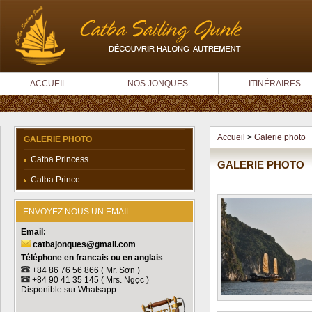
ACCUEIL
NOS JONQUES
ITINÉRAIRES
Accueil
>
Galerie photo
GALERIE PHOTO
Catba Princess
GALERIE PHOTO
Catba Prince
ENVOYEZ NOUS UN EMAIL
Email:
catbajonques
@
gmail.com
Téléphone
en francais ou en anglais
+
84 86 76 56 866 ( Mr. Sơn )
+84
90 41 35 145 ( Mrs. Ngọc )
Disponible sur Whatsapp